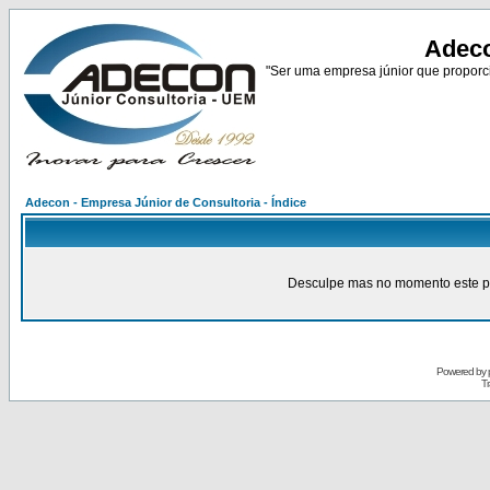
Adeco
"Ser uma empresa júnior que proporci
Adecon - Empresa Júnior de Consultoria - Índice
Desculpe mas no momento este pain
Powered by
Tr