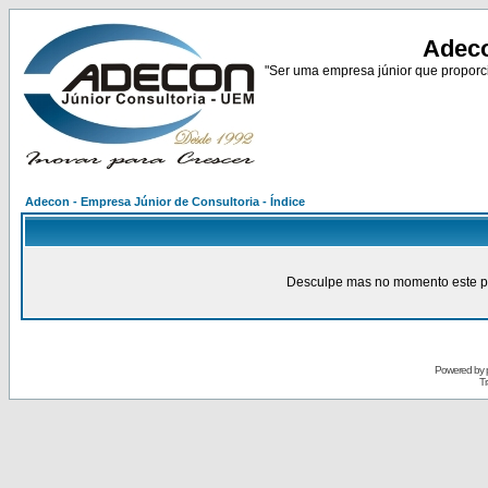
Adeco
"Ser uma empresa júnior que proporci
Adecon - Empresa Júnior de Consultoria - Índice
Desculpe mas no momento este pain
Powered by
Tr