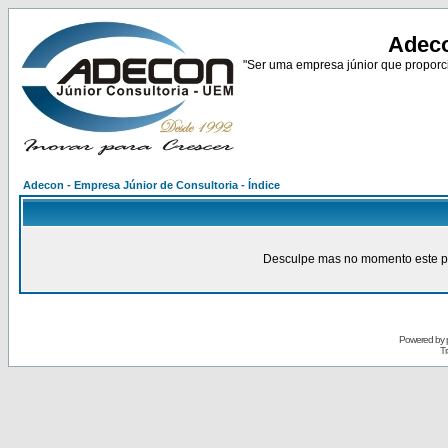
Adeco
"Ser uma empresa júnior que proporci
Adecon - Empresa Júnior de Consultoria - Índice
Desculpe mas no momento este pain
Powered by
Tr