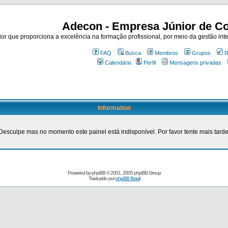
Adecon - Empresa Júnior de Co
r que proporciona a excelência na formação profissional, por meio da gestão inte
FAQ
Busca
Membros
Grupos
R
Calendário
Perfil
Mensagens privadas
Information
Desculpe mas no momento este painel está indisponível. Por favor tente mais tarde
Powered by
phpBB
© 2001, 2005 phpBB Group
Traduzido por
phpBB Brasil