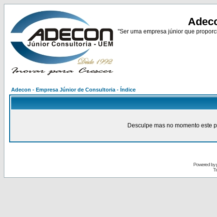
Adeco
"Ser uma empresa júnior que proporci
Adecon - Empresa Júnior de Consultoria - Índice
Desculpe mas no momento este pain
Powered by
Tr