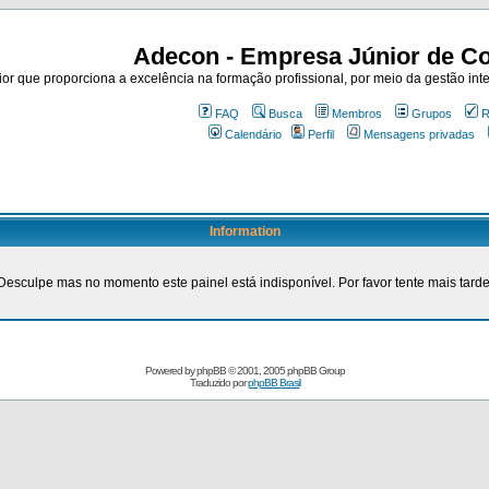
Adecon - Empresa Júnior de Co
r que proporciona a excelência na formação profissional, por meio da gestão inte
FAQ
Busca
Membros
Grupos
R
Calendário
Perfil
Mensagens privadas
Information
Desculpe mas no momento este painel está indisponível. Por favor tente mais tarde
Powered by
phpBB
© 2001, 2005 phpBB Group
Traduzido por
phpBB Brasil