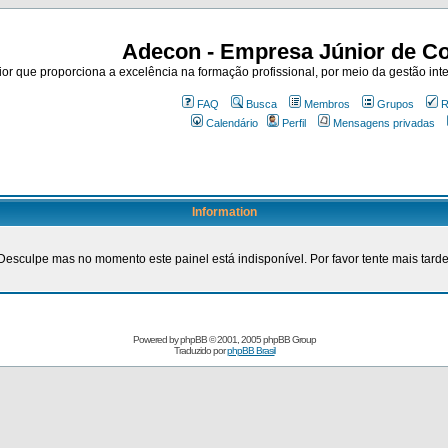
Adecon - Empresa Júnior de Co
r que proporciona a excelência na formação profissional, por meio da gestão inte
FAQ
Busca
Membros
Grupos
R
Calendário
Perfil
Mensagens privadas
Information
Desculpe mas no momento este painel está indisponível. Por favor tente mais tarde
Powered by
phpBB
© 2001, 2005 phpBB Group
Traduzido por
phpBB Brasil