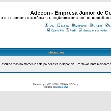
Adecon - Empresa Júnior de Co
r que proporciona a excelência na formação profissional, por meio da gestão inte
FAQ
Busca
Membros
Grupos
R
Calendário
Perfil
Mensagens privadas
Information
Desculpe mas no momento este painel está indisponível. Por favor tente mais tarde
Powered by
phpBB
© 2001, 2005 phpBB Group
Traduzido por
phpBB Brasil