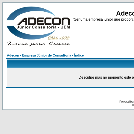
Adeco
"Ser uma empresa júnior que proporci
Adecon - Empresa Júnior de Consultoria - Índice
Desculpe mas no momento este pain
Powered by
Tr