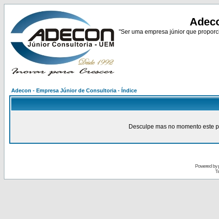
Adeco
"Ser uma empresa júnior que proporci
Adecon - Empresa Júnior de Consultoria - Índice
Desculpe mas no momento este pain
Powered by
Tr