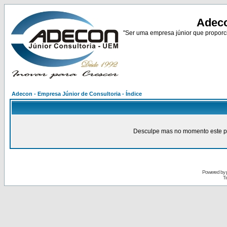
Adeco
"Ser uma empresa júnior que proporci
Adecon - Empresa Júnior de Consultoria - Índice
Desculpe mas no momento este pain
Powered by
Tr