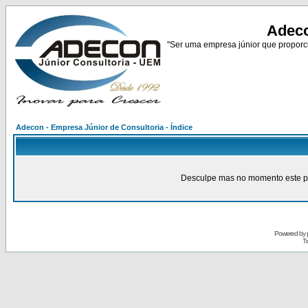
Adeco
"Ser uma empresa júnior que proporci
Adecon - Empresa Júnior de Consultoria - Índice
Desculpe mas no momento este pain
Powered by
Tr