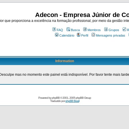
Adecon - Empresa Júnior de Co
r que proporciona a excelência na formação profissional, por meio da gestão inte
FAQ
Busca
Membros
Grupos
R
Calendário
Perfil
Mensagens privadas
Information
Desculpe mas no momento este painel está indisponível. Por favor tente mais tarde
Powered by
phpBB
© 2001, 2005 phpBB Group
Traduzido por
phpBB Brasil