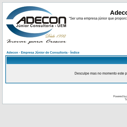
Adeco
"Ser uma empresa júnior que proporci
Adecon - Empresa Júnior de Consultoria - Índice
Desculpe mas no momento este pain
Powered by
Tr