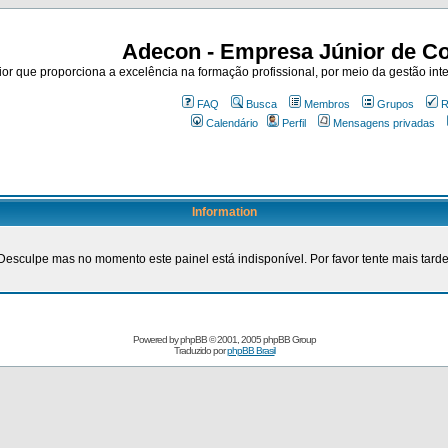
Adecon - Empresa Júnior de Co
r que proporciona a excelência na formação profissional, por meio da gestão inte
FAQ
Busca
Membros
Grupos
R
Calendário
Perfil
Mensagens privadas
Information
Desculpe mas no momento este painel está indisponível. Por favor tente mais tarde
Powered by
phpBB
© 2001, 2005 phpBB Group
Traduzido por
phpBB Brasil