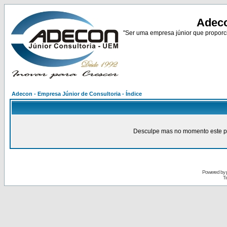
Adeco
"Ser uma empresa júnior que proporci
Adecon - Empresa Júnior de Consultoria - Índice
Desculpe mas no momento este pain
Powered by
Tr