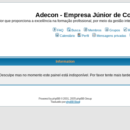
Adecon - Empresa Júnior de Co
r que proporciona a excelência na formação profissional, por meio da gestão inte
FAQ
Busca
Membros
Grupos
R
Calendário
Perfil
Mensagens privadas
Information
Desculpe mas no momento este painel está indisponível. Por favor tente mais tarde
Powered by
phpBB
© 2001, 2005 phpBB Group
Traduzido por
phpBB Brasil