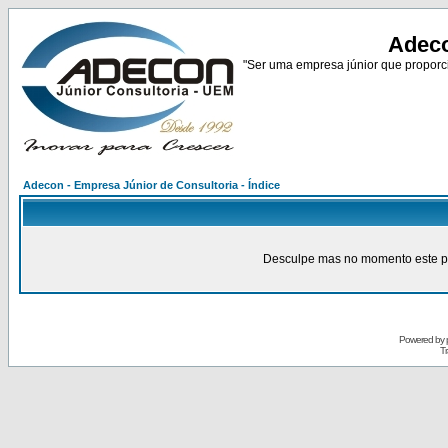
Adeco
"Ser uma empresa júnior que proporci
Adecon - Empresa Júnior de Consultoria - Índice
Desculpe mas no momento este pain
Powered by
Tr