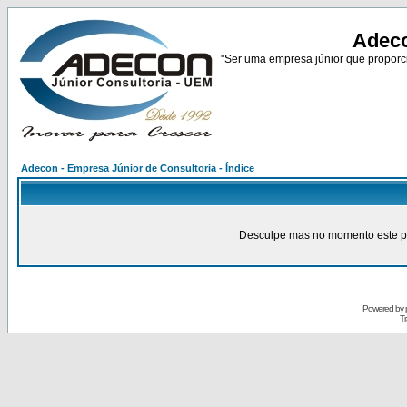
Adeco
"Ser uma empresa júnior que proporci
Adecon - Empresa Júnior de Consultoria - Índice
Desculpe mas no momento este pain
Powered by
Tr