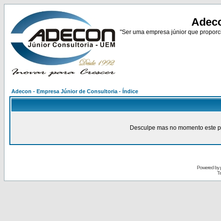
Adeco
"Ser uma empresa júnior que proporci
Adecon - Empresa Júnior de Consultoria - Índice
Desculpe mas no momento este pain
Powered by
Tr