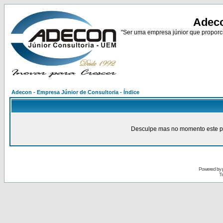
Adeco
"Ser uma empresa júnior que proporci
Adecon - Empresa Júnior de Consultoria - Índice
Desculpe mas no momento este pain
Powered by
Tr