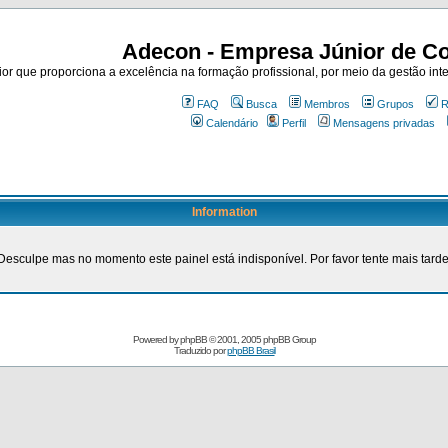
Adecon - Empresa Júnior de Co
r que proporciona a excelência na formação profissional, por meio da gestão inte
FAQ
Busca
Membros
Grupos
R
Calendário
Perfil
Mensagens privadas
Information
Desculpe mas no momento este painel está indisponível. Por favor tente mais tarde
Powered by
phpBB
© 2001, 2005 phpBB Group
Traduzido por
phpBB Brasil