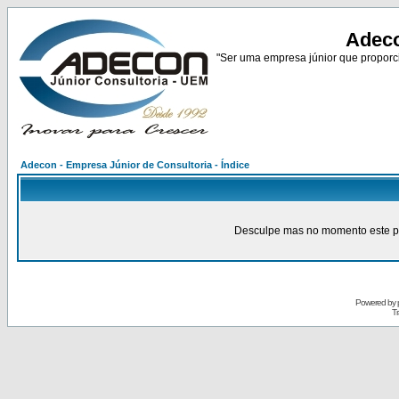
Adeco
"Ser uma empresa júnior que proporci
Adecon - Empresa Júnior de Consultoria - Índice
Desculpe mas no momento este pain
Powered by
Tr