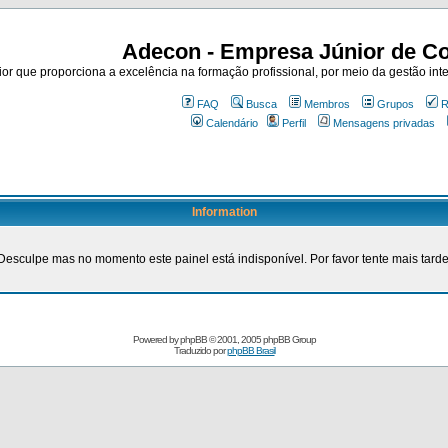
Adecon - Empresa Júnior de Co
r que proporciona a excelência na formação profissional, por meio da gestão inte
FAQ
Busca
Membros
Grupos
R
Calendário
Perfil
Mensagens privadas
Information
Desculpe mas no momento este painel está indisponível. Por favor tente mais tarde
Powered by
phpBB
© 2001, 2005 phpBB Group
Traduzido por
phpBB Brasil