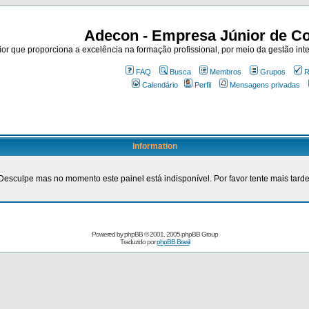
Adecon - Empresa Júnior de Co
r que proporciona a excelência na formação profissional, por meio da gestão inte
FAQ
Busca
Membros
Grupos
R
Calendário
Perfil
Mensagens privadas
Information
Desculpe mas no momento este painel está indisponível. Por favor tente mais tarde
Powered by
phpBB
© 2001, 2005 phpBB Group
Traduzido por
phpBB Brasil