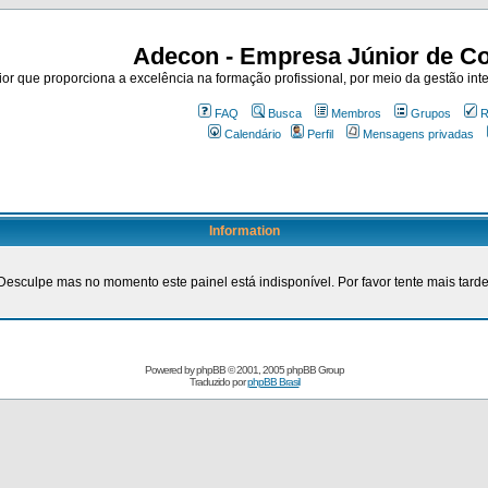
Adecon - Empresa Júnior de Co
r que proporciona a excelência na formação profissional, por meio da gestão inte
FAQ
Busca
Membros
Grupos
R
Calendário
Perfil
Mensagens privadas
Information
Desculpe mas no momento este painel está indisponível. Por favor tente mais tarde
Powered by
phpBB
© 2001, 2005 phpBB Group
Traduzido por
phpBB Brasil