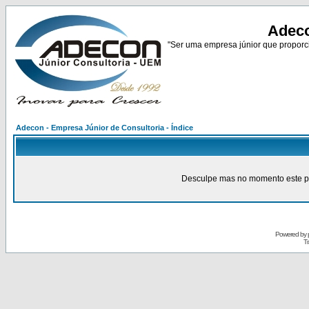
Adeco
"Ser uma empresa júnior que proporci
Adecon - Empresa Júnior de Consultoria - Índice
Desculpe mas no momento este pain
Powered by
Tr