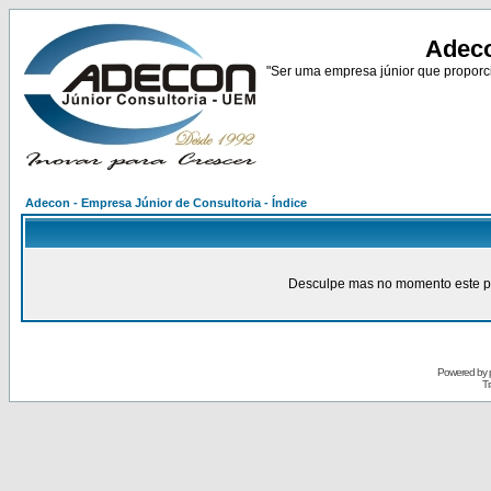
Adeco
"Ser uma empresa júnior que proporci
Adecon - Empresa Júnior de Consultoria - Índice
Desculpe mas no momento este pain
Powered by
Tr