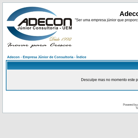
Adeco
"Ser uma empresa júnior que proporci
Adecon - Empresa Júnior de Consultoria - Índice
Desculpe mas no momento este pain
Powered by
Tr