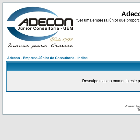
Adeco
"Ser uma empresa júnior que proporci
Adecon - Empresa Júnior de Consultoria - Índice
Desculpe mas no momento este pain
Powered by
Tr