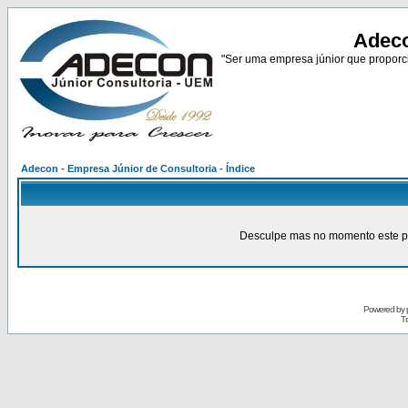
Adeco
"Ser uma empresa júnior que proporci
Adecon - Empresa Júnior de Consultoria - Índice
Desculpe mas no momento este pain
Powered by
Tr