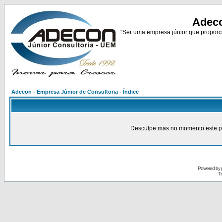
Adeco
"Ser uma empresa júnior que proporci
Adecon - Empresa Júnior de Consultoria - Índice
Desculpe mas no momento este pain
Powered by
Tr