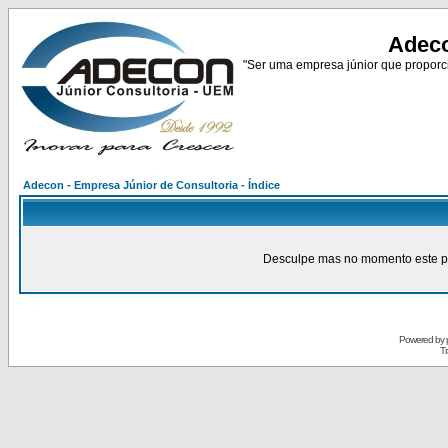
Adeco
"Ser uma empresa júnior que proporci
Adecon - Empresa Júnior de Consultoria - Índice
Desculpe mas no momento este pain
Powered by
Tr