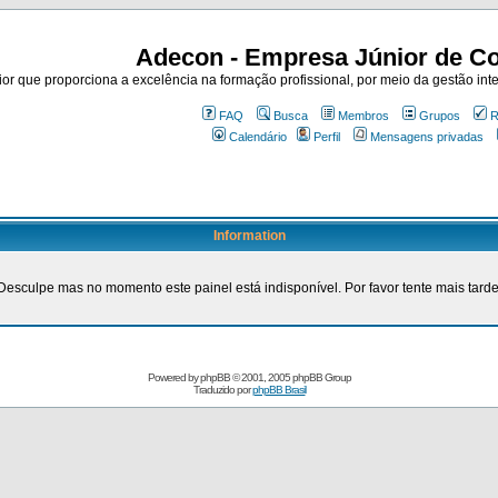
Adecon - Empresa Júnior de Co
r que proporciona a excelência na formação profissional, por meio da gestão inte
FAQ
Busca
Membros
Grupos
R
Calendário
Perfil
Mensagens privadas
Information
Desculpe mas no momento este painel está indisponível. Por favor tente mais tarde
Powered by
phpBB
© 2001, 2005 phpBB Group
Traduzido por
phpBB Brasil