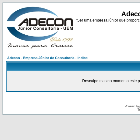
Adeco
"Ser uma empresa júnior que proporci
Adecon - Empresa Júnior de Consultoria - Índice
Desculpe mas no momento este pain
Powered by
Tr