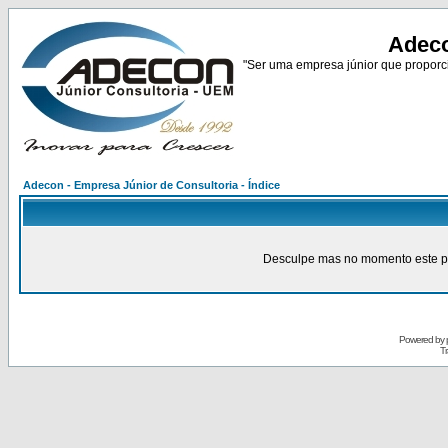
Adeco
"Ser uma empresa júnior que proporci
Adecon - Empresa Júnior de Consultoria - Índice
Desculpe mas no momento este pain
Powered by
Tr