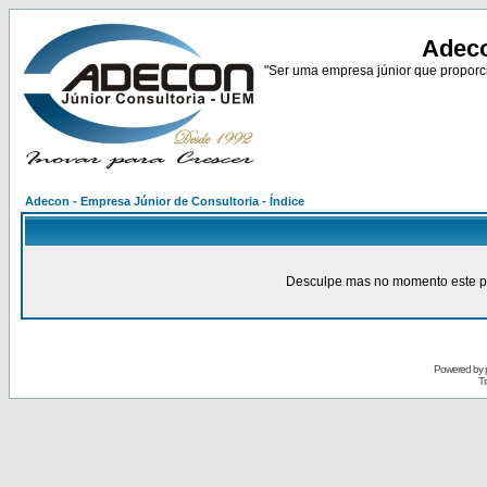
Adeco
"Ser uma empresa júnior que proporci
Adecon - Empresa Júnior de Consultoria - Índice
Desculpe mas no momento este pain
Powered by
Tr