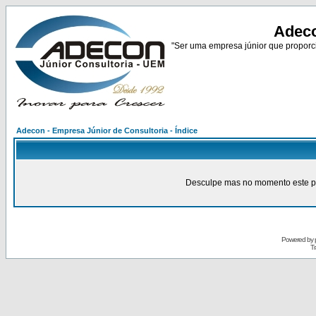
Adeco
"Ser uma empresa júnior que proporci
Adecon - Empresa Júnior de Consultoria - Índice
Desculpe mas no momento este pain
Powered by
Tr