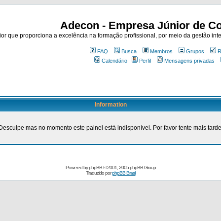
Adecon - Empresa Júnior de Co
r que proporciona a excelência na formação profissional, por meio da gestão inte
FAQ
Busca
Membros
Grupos
R
Calendário
Perfil
Mensagens privadas
Information
Desculpe mas no momento este painel está indisponível. Por favor tente mais tarde
Powered by
phpBB
© 2001, 2005 phpBB Group
Traduzido por
phpBB Brasil