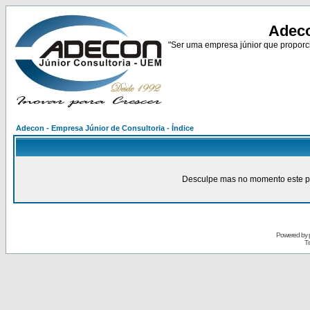
Adeco
"Ser uma empresa júnior que proporci
Adecon - Empresa Júnior de Consultoria - Índice
Desculpe mas no momento este pain
Powered by
Tr