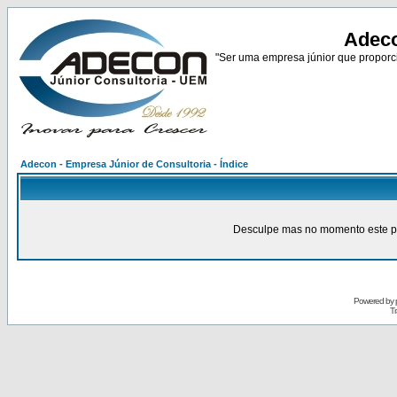
Adeco
"Ser uma empresa júnior que proporci
Adecon - Empresa Júnior de Consultoria - Índice
Desculpe mas no momento este pain
Powered by
Tr