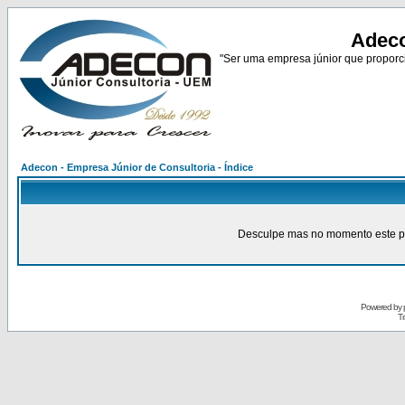
Adeco
"Ser uma empresa júnior que proporci
Adecon - Empresa Júnior de Consultoria - Índice
Desculpe mas no momento este pain
Powered by
Tr