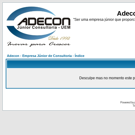
Adeco
"Ser uma empresa júnior que proporci
Adecon - Empresa Júnior de Consultoria - Índice
Desculpe mas no momento este pain
Powered by
Tr