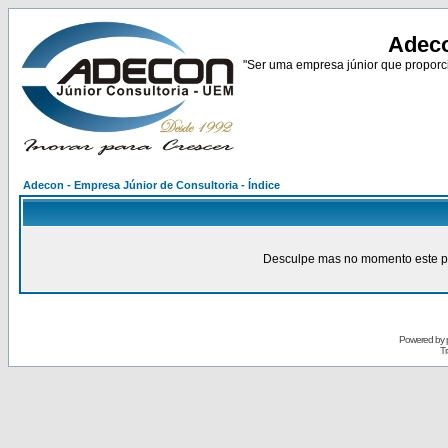
Adeco
"Ser uma empresa júnior que proporci
Adecon - Empresa Júnior de Consultoria - Índice
Desculpe mas no momento este pain
Powered by
Tr