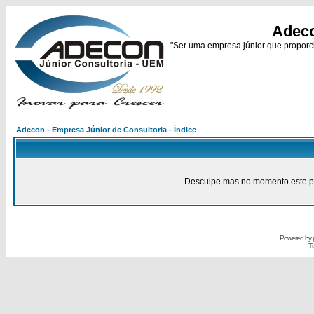
Adeco
"Ser uma empresa júnior que proporci
Adecon - Empresa Júnior de Consultoria - Índice
Desculpe mas no momento este pain
Powered by
Tr