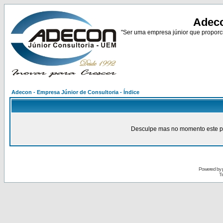
Adeco
"Ser uma empresa júnior que proporci
Adecon - Empresa Júnior de Consultoria - Índice
Desculpe mas no momento este pain
Powered by
Tr