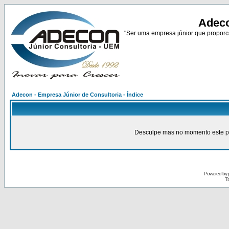
Adeco
"Ser uma empresa júnior que proporci
Adecon - Empresa Júnior de Consultoria - Índice
Desculpe mas no momento este pain
Powered by
Tr