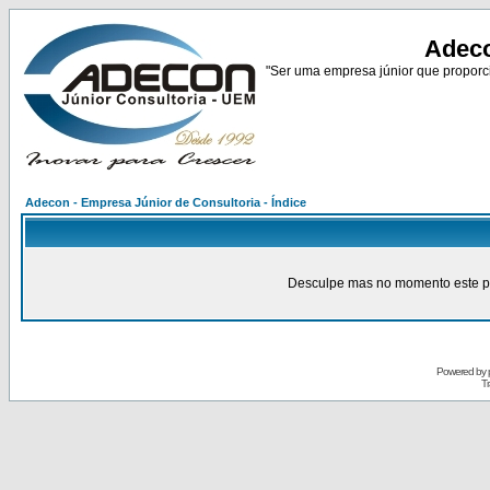
Adeco
"Ser uma empresa júnior que proporci
Adecon - Empresa Júnior de Consultoria - Índice
Desculpe mas no momento este pain
Powered by
Tr