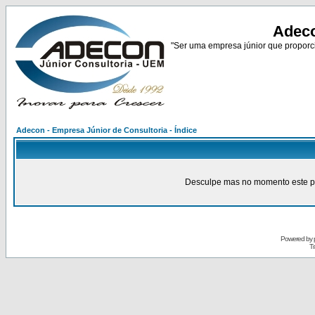
Adeco
"Ser uma empresa júnior que proporci
Adecon - Empresa Júnior de Consultoria - Índice
Desculpe mas no momento este pain
Powered by
Tr