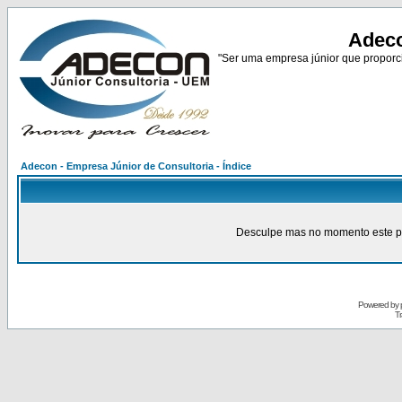
Adeco
"Ser uma empresa júnior que proporci
Adecon - Empresa Júnior de Consultoria - Índice
Desculpe mas no momento este pain
Powered by
Tr